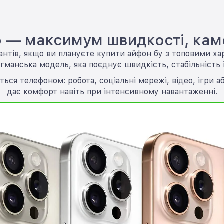
ro — максимум швидкості, ка
іантів, якщо ви плануєте купити айфон бу з топовими 
агманська модель, яка поєднує швидкість, стабільність
ся телефоном: робота, соціальні мережі, відео, ігри аб
дає комфорт навіть при інтенсивному навантаженні.