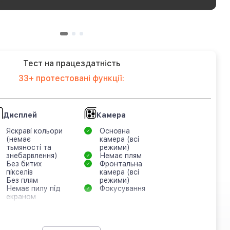
Тест на працездатність
33+ протестовані функції:
Дисплей
Камера
Яскраві кольори
Основна
(немає
камера (всі
тьмяності та
режими)
знебарвлення)
Немає плям
Без битих
Фронтальна
пікселів
камера (всі
Без плям
режими)
Немає пилу під
Фокусування
екраном