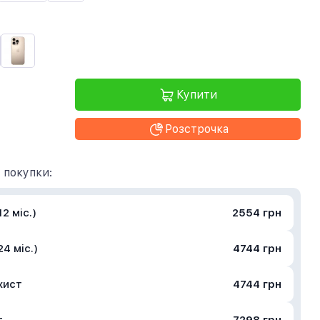
Купити
Розстрочка
 покупки:
2 міс.)
2554 грн
4 міс.)
4744 грн
хист
4744 грн