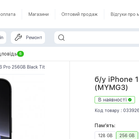
 оплата
Магазини
Оптовий продаж
Відгуки про 
in
Ремонт
дповідь
6
16 Pro 256GB Black Titanium (MYMG3)
б/у iPhone 
(MYMG3)
В наявності
Код товару :
03392
Памʼять:
128 GB
256 GB