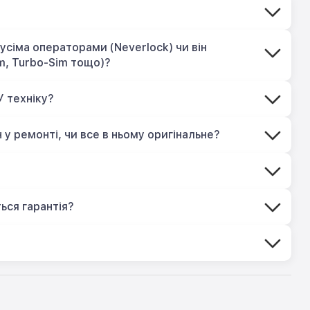
усіма операторами (Neverlock) чи він
m, Turbo-Sim тощо)?
У техніку?
 у ремонті, чи все в ньому оригінальне?
?
ься гарантія?