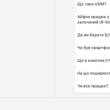
Що таке eSIM?
Айфон працює з 
залочений (R-Si
Де ви берете Б/
Чи був смартфон
Що в комплекті
На що поширюєт
Чи все працює?