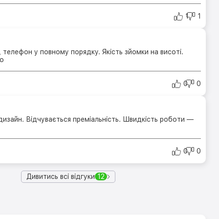
1
1
телефон у повному порядку. Якість зйомки на висоті.
о
0
0
изайн. Відчувається преміальність. Швидкість роботи —
0
0
Дивитись всі відгуки
12