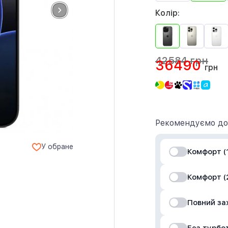
Колір:
42584 грн
36490
грн
Рекомендуємо до
У обране
Комфорт (1
Комфорт (2
Повний за