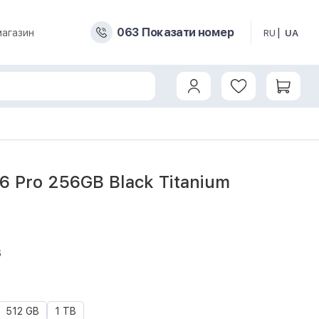
0
6
3
Показати номер
магазин
RU
UA
16 Pro 256GB Black Titanium
6
512 GB
1 TB