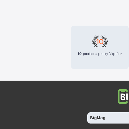
10 років
на ринку України
BigMag