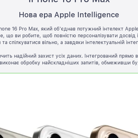
Нова ера Apple Intelligence
one 16 Pro Max, який об'єднав потужний інтелект Apple 
, що ви робите, щоб повністю персоналізувати досвід і
 спілкуватися вільно, а завдяки інтелектуальній інтегр
зпечить надійний захист усіх даних. Інтегрований прямо в
e виконає обробку найскладніших запитів, обмеживши бу