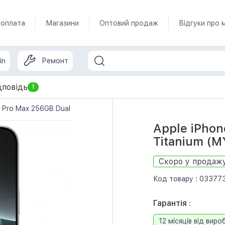
 оплата
Магазини
Оптовий продаж
Відгуки про 
in
Ремонт
дповідь
1
6 Pro Max 256GB Dual SIM White Titanium (MYTN3)
Apple iPhon
Titanium (
Скоро у продаж
Код товару :
03377
Гарантія :
12 місяців від виро