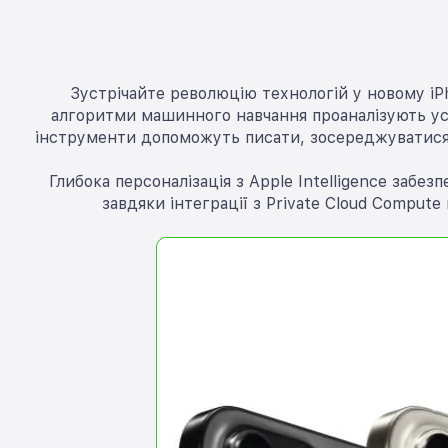
Зустрічайте революцію технологій у новому iPh
алгоритми машинного навчання проаналізують усе
інструменти допоможуть писати, зосереджуватися та
Глибока персоналізація з Apple Intelligence забе
завдяки інтеграції з Private Cloud Comput