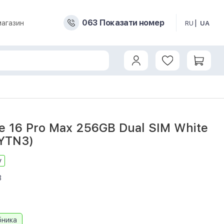
0
6
3
Показати номер
магазин
RU
UA
e 16 Pro Max 256GB Dual SIM White
MYTN3)
у
3
бника