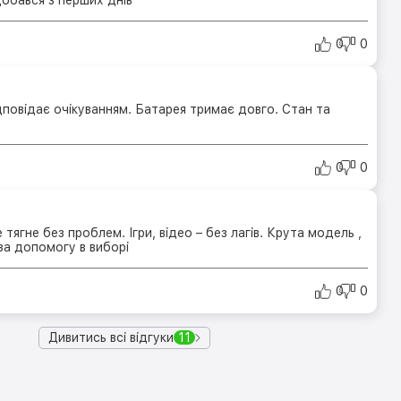
0
0
повідає очікуванням. Батарея тримає довго. Стан та
0
0
тягне без проблем. Ігри, відео – без лагів. Крута модель ,
а допомогу в виборі
0
0
Дивитись всі відгуки
11