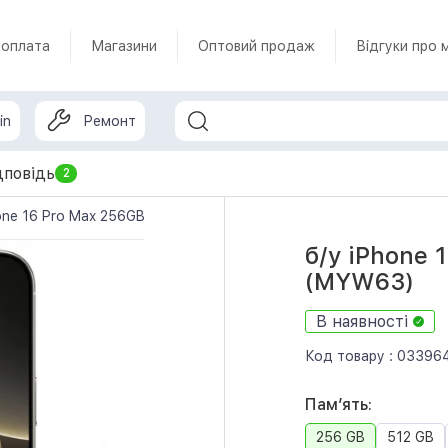
 оплата
Магазини
Оптовий продаж
Відгуки про 
in
Ремонт
дповідь
2
one 16 Pro Max 256GB Natural Titanium (MYW63)
б/у iPhone 
(MYW63)
В наявності
Код товару :
03396
Памʼять:
256 GB
512 GB