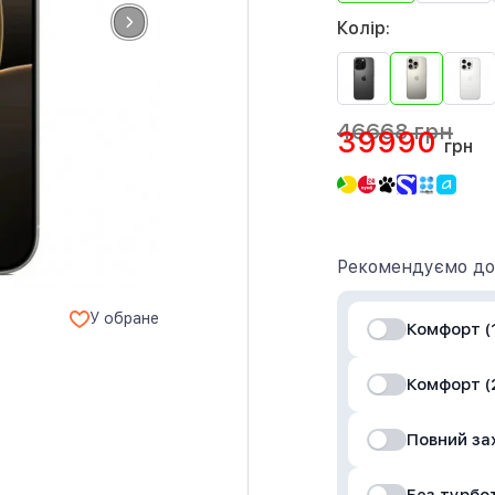
Колір:
46668 грн
39990
грн
Рекомендуємо до
У обране
Комфорт (1
Комфорт (2
Повний за