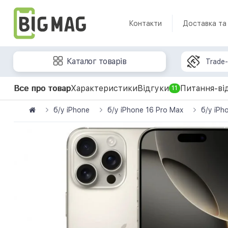
Контакти
Доставка та
Каталог товарів
Trade-
Все про товар
Характеристики
Відгуки
Питання-ві
11
б/у iPhone
б/у iPhone 16 Pro Max
б/у iPh