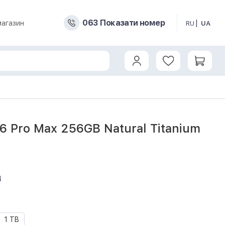
0
6
3
Показати номер
магазин
RU
UA
16 Pro Max 256GB Natural Titanium
4
1 TB