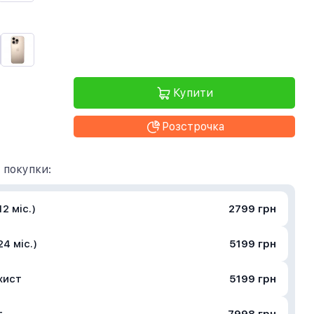
Купити
Розстрочка
 покупки:
2 міс.)
2799 грн
4 міс.)
5199 грн
хист
5199 грн