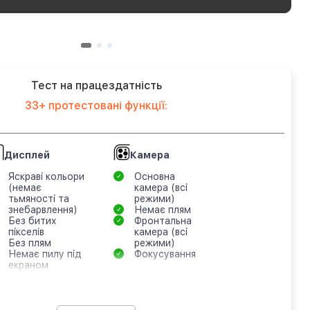
Тест на працездатність
33+ протестовані функції:
Дисплей
Камера
Яскраві кольори
Основна
(немає
камера (всі
тьмяності та
режими)
знебарвлення)
Немає плям
Без битих
Фронтальна
пікселів
камера (всі
Без плям
режими)
Немає пилу під
Фокусування
екраном