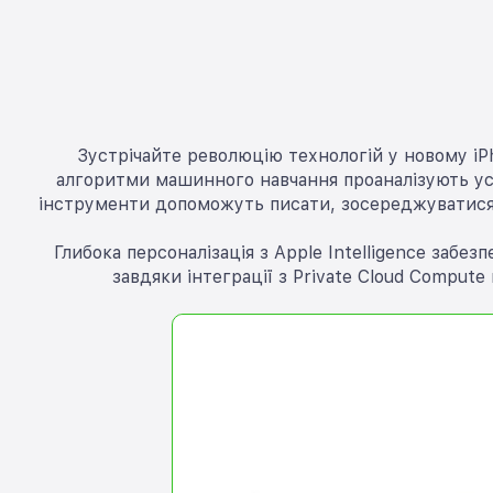
Зустрічайте революцію технологій у новому iPh
алгоритми машинного навчання проаналізують усе
інструменти допоможуть писати, зосереджуватися та
Глибока персоналізація з Apple Intelligence забе
завдяки інтеграції з Private Cloud Comput