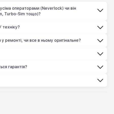
усіма операторами (Neverlock) чи він
m, Turbo-Sim тощо)?
У техніку?
 у ремонті, чи все в ньому оригінальне?
?
ься гарантія?