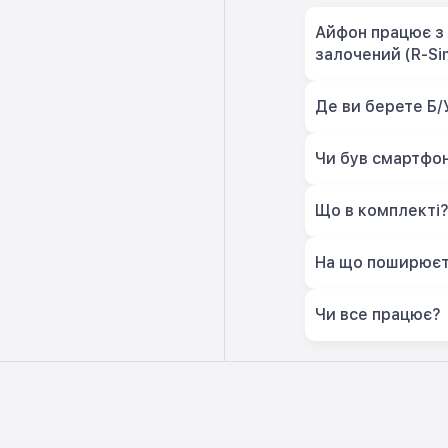
Айфон працює з 
залочений (R-Si
Де ви берете Б/
Чи був смартфон
Що в комплекті
На що поширюєт
Чи все працює?