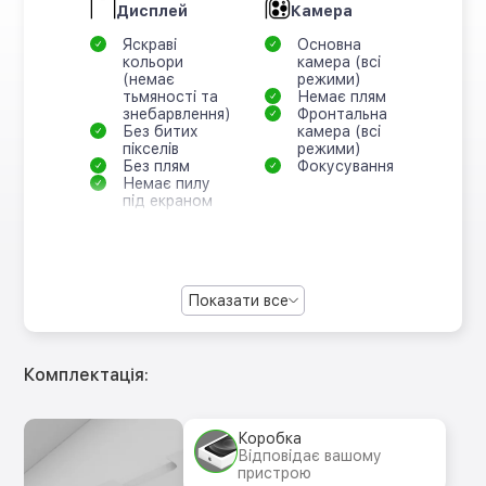
Дисплей
Камера
Яскраві
Основна
кольори
камера (всі
(немає
режими)
тьмяності та
Немає плям
знебарвлення)
Фронтальна
Без битих
камера (всі
пікселів
режими)
Без плям
Фокусування
Немає пилу
під екраном
Показати все
Комплектація:
Коробка
Відповідає вашому
пристрою