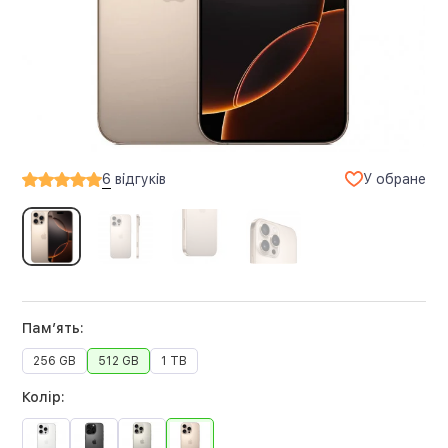
У обране
6
відгуків
Памʼять:
256 GB
512 GB
1 TB
Колір: