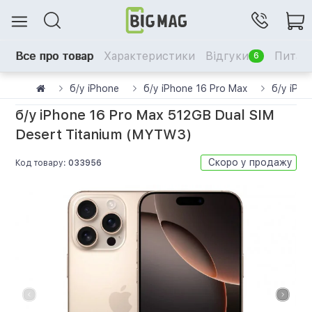
Все про товар
Характеристики
Відгуки
Питанн
6
б/у iPhone
б/у iPhone 16 Pro Max
б/у iPh
б/у iPhone 16 Pro Max 512GB Dual SIM
Desert Titanium (MYTW3)
Скоро у продажу
Код товару:
033956