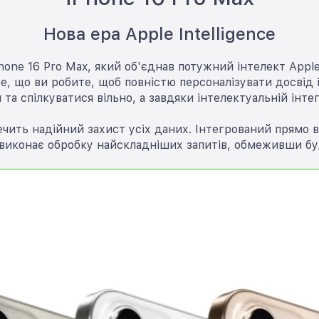
Нова ера Apple Intelligence
one 16 Pro Max, який об'єднав потужний інтелект Apple 
, що ви робите, щоб повністю персоналізувати досвід і
 спілкуватися вільно, а завдяки інтелектуальній інтегр
зпечить надійний захист усіх даних. Інтегрований прямо в
e виконає обробку найскладніших запитів, обмеживши бу