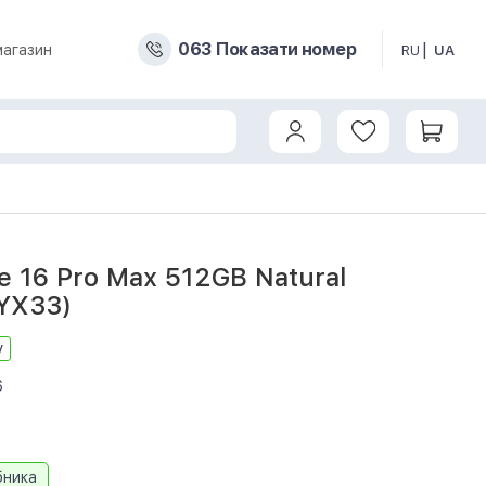
0
6
3
Показати номер
магазин
RU
UA
e 16 Pro Max 512GB Natural
MYX33)
у
6
бника