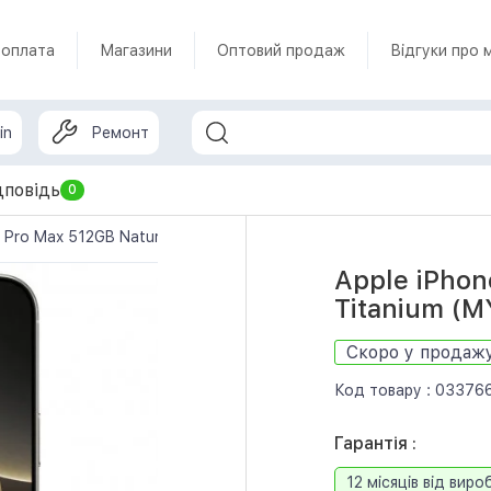
 оплата
Магазини
Оптовий продаж
Відгуки про 
in
Ремонт
дповідь
0
6 Pro Max 512GB Natural Titanium (MYX33)
Apple iPhon
Titanium (
Скоро у продаж
Код товару :
03376
Гарантія :
12 місяців від виро