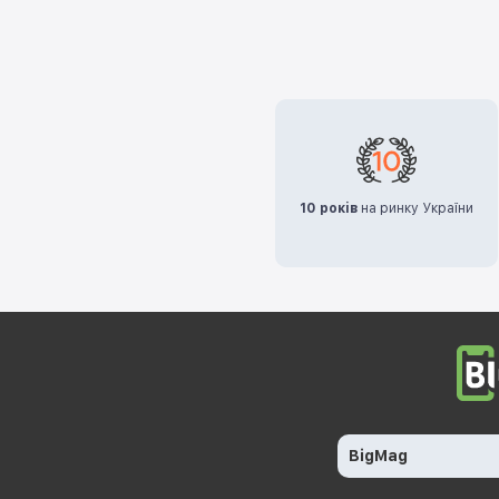
10 років
на ринку України
BigMag