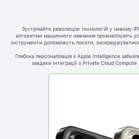
Зустрічайте революцію технологій у новому iPh
алгоритми машинного навчання проаналізують усе
інструменти допоможуть писати, зосереджуватися та
Глибока персоналізація з Apple Intelligence забе
завдяки інтеграції з Private Cloud Comput