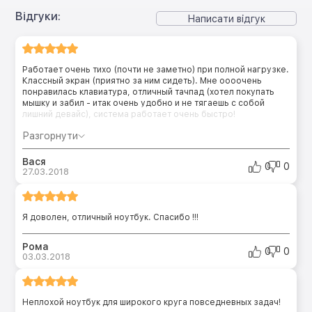
Відгуки:
Написати відгук
Работает очень тихо (почти не заметно) при полной нагрузке.
Классный экран (приятно за ним сидеть). Мне оооочень
понравилась клавиатура, отличный тачпад (хотел покупать
мышку и забил - итак очень удобно и не тягаешь с собой
лишний девайс), система работает очень быстро!
Разгорнути
Вася
0
0
27.03.2018
Я доволен, отличный ноутбук. Спасибо !!!
Рома
0
0
03.03.2018
Неплохой ноутбук для широкого круга повседневных задач!