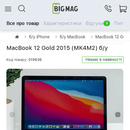
Все про товар
Характеристики
Відгуки
Питанн
9
б/у iPhone
б/у MacBook
MacBook 12 Gold
MacBook 12 Gold 2015 (MK4M2) б/у
Немає в наявності
Код товару:
019636