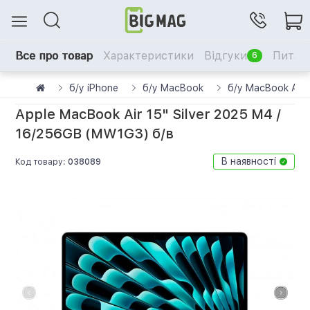
Все про товар
Характеристики
Відгуки
Питанн
6
б/у iPhone
б/у MacBook
б/у MacBook Air
Apple MacBook Air 15" Silver 2025 M4 /
16/256GB (MW1G3) б/в
В наявності
Код товару:
038089