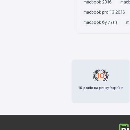
macbook 2016
macb
macbook pro 13 2016
macbook бу львів
m
10 років
на ринку України