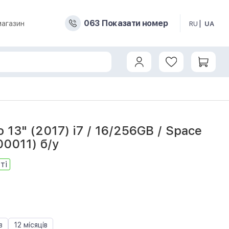
0
6
3
Показати номер
магазин
RU
UA
011) б/у
 13" (2017) i7 / 16/256GB / Space
0011) б/у
ті
в
12 місяців