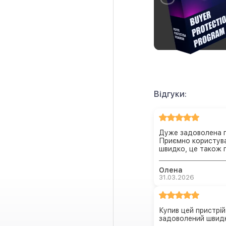
Відгуки:
Дуже задоволена п
Приємно користува
швидко, це також 
Олена
31.03.2026
Купив цей пристрі
задоволений швидк