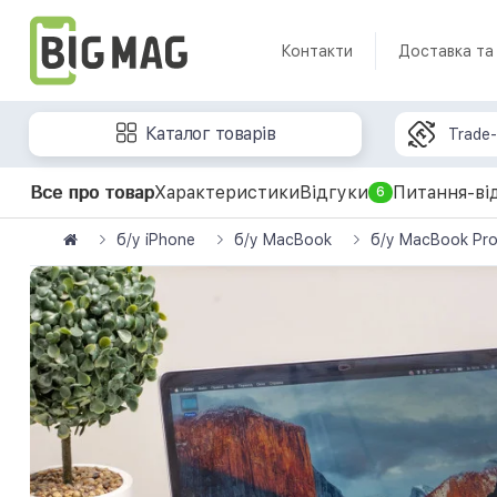
Контакти
Доставка та
Каталог товарів
Trade-
Все про товар
Характеристики
Відгуки
Питання-ві
6
б/у iPhone
б/у MacBook
б/у MacBook Pr