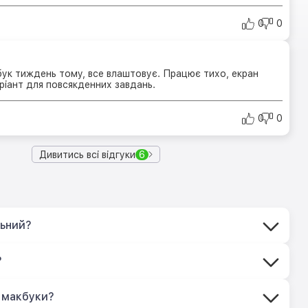
0
0
ук тиждень тому, все влаштовує. Працює тихо, екран
ріант для повсякденних завдань.
0
0
Дивитись всі відгуки
6
льний?
?
 макбуки?