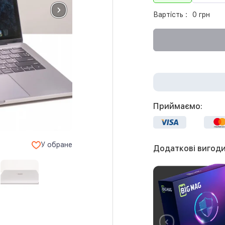
Вартість :
0 грн
Приймаємо:
У обране
Додаткові вигоди