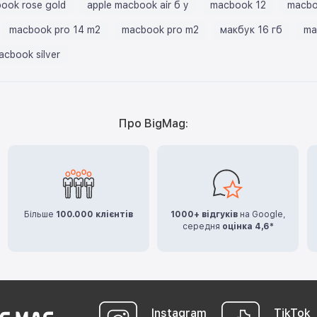
ook rose gold
apple macbook air б у
macbook 12
macbo
macbook pro 14 m2
macbook pro m2
макбук 16 гб
ma
acbook silver
Про BigMag:
Більше
100.000 клієнтів
1000+ відгуків
на Google,
середня
оцінка 4,6*
Instagram
TikTok