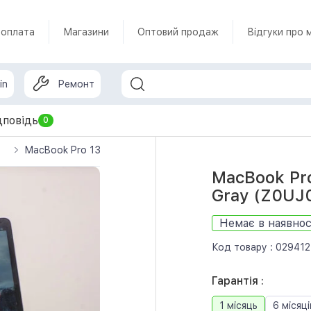
 оплата
Магазини
Оптовий продаж
Відгуки про 
in
Ремонт
дповідь
0
o
MacBook Pro 13" (2017) i7 / 16/256GB / Space Gray (Z0UJ00
MacBook Pro
Gray (Z0UJ0
Немає в наявнос
Код товару :
029412
Гарантія :
1 місяць
6 місяці