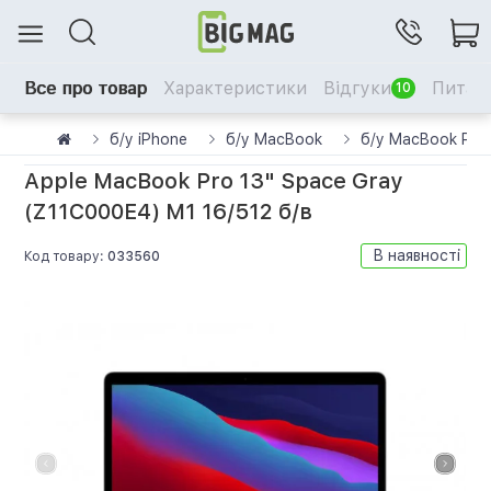
Все про товар
Характеристики
Відгуки
Питанн
10
б/у iPhone
б/у MacBook
б/у MacBook Pro
Apple MacBook Pro 13" Space Gray
(Z11C000E4) M1 16/512 б/в
В наявності
Код товару:
033560