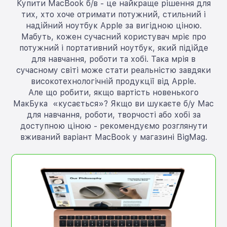
Купити MacBook б/в - це найкраще рішення для
тих, хто хоче отримати потужний, стильний і
надійний ноутбук Apple за вигідною ціною.
Мабуть, кожен сучасний користувач мріє про
потужний і портативний ноутбук, який підійде
для навчання, роботи та хобі. Така мрія в
сучасному світі може стати реальністю завдяки
високотехнологічній продукції від Apple.
Але що робити, якщо вартість новенького
МакБука «кусається»? Якщо ви шукаєте б/у Mac
для навчання, роботи, творчості або хобі за
доступною ціною - рекомендуємо розглянути
вживаний варіант MacBook у магазині BigMag.