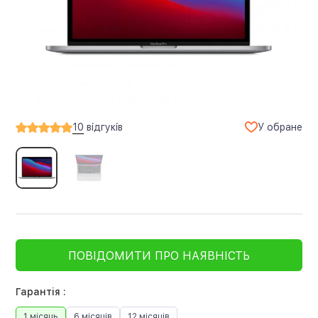
У обране
10
відгуків
ПОВІДОМИТИ ПРО НАЯВНІСТЬ
Гарантія :
1 місяць
6 місяців
12 місяців