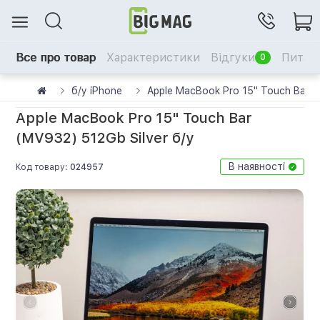
Все про товар
Характеристики
Відгуки
Питанн
0
б/у iPhone
Apple MacBook Pro 15" Touch Bar (
Apple MacBook Pro 15" Touch Bar
(MV932) 512Gb Silver б/у
В наявності
Код товару:
024957