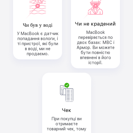
Чи був у воді
Чи не крадений
MacBook
У MacBook є датчик
перевіряється по
попадання вологи, і
двох базах: МВС і
ті пристрої, які були
Армор. Ви можете
в воді, ми не
бути повністю
продаємо.
впевнені в його
історії.
Чек
При покупці ви
отримаєте
товарний чек, тому