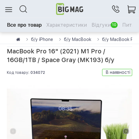
Все про товар
Характеристики
Відгуки
Питанн
10
б/у iPhone
б/у MacBook
б/у MacBook Pro
MacBook Pro 16" (2021) M1 Pro /
16GB/1TB / Space Gray (MK193) б/у
В наявності
Код товару:
034072