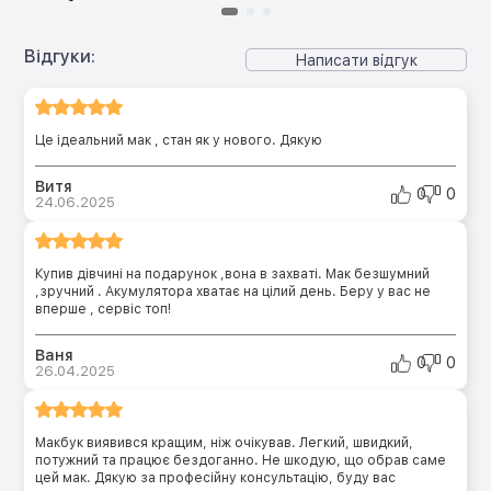
Відгуки:
Написати відгук
Це ідеальний мак , стан як у нового. Дякую
Витя
0
0
24.06.2025
Купив дівчині на подарунок ,вона в захваті. Мак безшумний
,зручний . Акумулятора хватає на цілий день. Беру у вас не
вперше , сервіс топ!
Ваня
0
0
26.04.2025
Макбук виявився кращим, ніж очікував. Легкий, швидкий,
потужний та працює бездоганно. Не шкодую, що обрав саме
цей мак. Дякую за професійну консультацію, буду вас