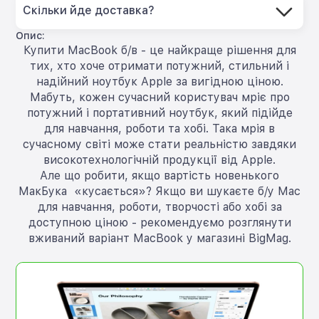
Скільки йде доставка?
Опис:
Купити MacBook б/в - це найкраще рішення для
тих, хто хоче отримати потужний, стильний і
надійний ноутбук Apple за вигідною ціною.
Мабуть, кожен сучасний користувач мріє про
потужний і портативний ноутбук, який підійде
для навчання, роботи та хобі. Така мрія в
сучасному світі може стати реальністю завдяки
високотехнологічній продукції від Apple.
Але що робити, якщо вартість новенького
МакБука «кусається»? Якщо ви шукаєте б/у Mac
для навчання, роботи, творчості або хобі за
доступною ціною - рекомендуємо розглянути
вживаний варіант MacBook у магазині BigMag.