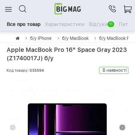
Все про товар
Характеристики
Відгуки
Питанн
11
б/у iPhone
б/у MacBook
б/у MacBook Pro
Apple MacBook Pro 16" Space Gray 2023
(Z1740017J) б/у
В наявності
Код товару:
035594