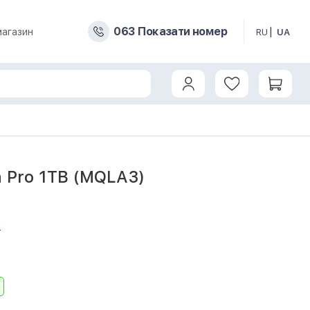
0
6
3
Показати номер
магазин
RU
UA
n Pro 1TB (MQLA3)
4