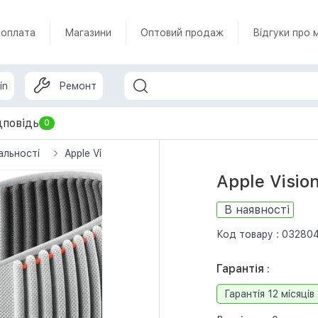
 оплата
Магазини
Оптовий продаж
Відгуки про 
in
Ремонт
дповідь
0
альності
Apple Vision Pro 1TB (MQLA3)
Apple Visio
В наявності
Код товару :
03280
Гарантія :
Гарантія 12 місяців