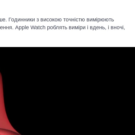
ше. Годинники з високою точністю вимірюють
ня. Apple Watch роблять виміри і вдень, і вночі,