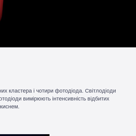
их кластера і чотири фотодіода. Світлодіоди
отодіоди вимірюють інтенсивність відбитих
 киснем.