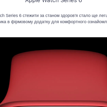
Apple Watch Series 6
h Series 6 стежити за станом здоров'я стало ще лег
ника в фірмовому додатку для комфортного ознайомлен