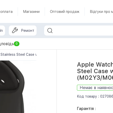
 оплата
Магазини
Оптовий продаж
Відгуки про 
in
Ремонт
дповідь
0
Stainless Steel Case with Black Sport Band (M02Y3/M06X3)
Apple Watch
Steel Case 
(M02Y3/M0
Немає в наявнос
Код товару :
02708
Гарантія :