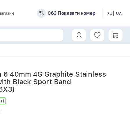
0
6
3
Показати номер
магазин
RU
UA
 6 40mm 4G Graphite Stainless
with Black Sport Band
6X3)
ті
6