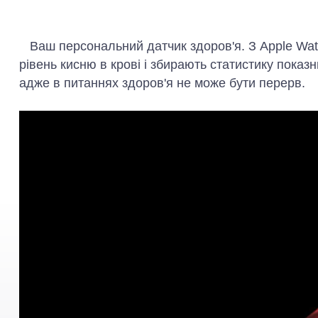
Ваш персональний датчик здоров'я. З Apple Watc
рівень кисню в крові і збирають статистику показ
адже в питаннях здоров'я не може бути перерв.