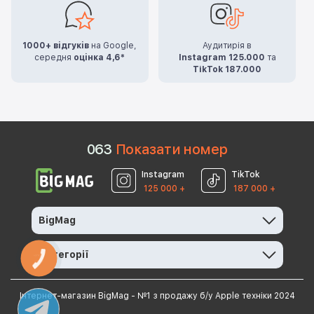
1000+ відгуків
на Google,
Аудитирія в
середня
оцінка 4,6*
Instagram 125.000
та
TikTok 187.000
0
6
3
Показати номер
Instagram
TikTok
125 000 +
187 000 +
BigMag
Категорії
КНОПКА
ЗВ'ЯЗКУ
Інтернет-магазин BigMag - №1 з продажу б/у Apple техніки 2024