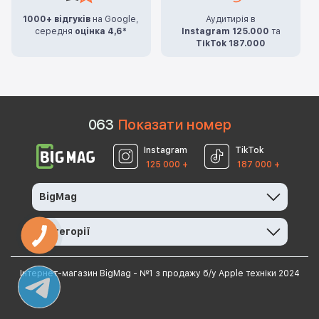
1000+ відгуків
на Google,
Аудитирія в
середня
оцінка 4,6*
Instagram 125.000
та
TikTok 187.000
0
6
3
Показати номер
Instagram
TikTok
125 000 +
187 000 +
BigMag
Категорії
КНОПКА
ЗВ'ЯЗКУ
Інтернет-магазин BigMag - №1 з продажу б/у Apple техніки 2024