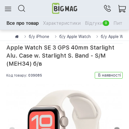
Все про товар
Характеристики
Відгуки
Питанн
0
б/у iPhone
б/у Apple Watch
б/у Apple Wat
Apple Watch SE 3 GPS 40mm Starlight
Alu. Case w. Starlight S. Band - S/M
(MEH34) б/в
В наявності
Код товару:
039085