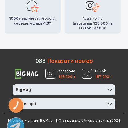
1000+ відгуків
на Google,
Аудитирія в
середня
оцінка 4,6*
Instagram 125.000
та
TikTok 187.000
0
6
3
Показати номер
Instagram
TikTok
125 000 +
187 000 +
BigMag
Категорії
КНОПКА
ЗВ'ЯЗКУ
Інтернет-магазин BigMag - №1 з продажу б/у Apple техніки 2024