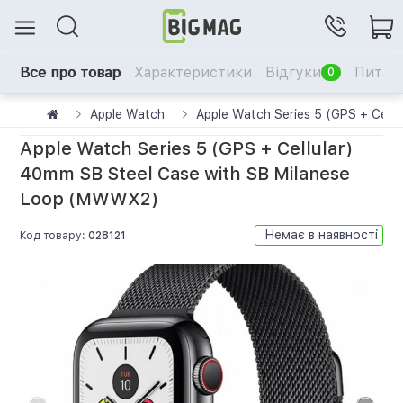
Все про товар
Характеристики
Відгуки
Питанн
0
Apple Watch
Apple Watch Series 5 (GPS + Cell
Apple Watch Series 5 (GPS + Cellular)
40mm SB Steel Case with SB Milanese
Loop (MWWX2)
Немає в наявності
Код товару:
028121