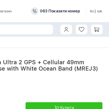
0
6
3
Показати номер
магазин
RU
UA
Case with White Ocean Band (MREJ3) б/в
 Ultra 2 GPS + Cellular 49mm
se with White Ocean Band (MREJ3)
2
Купити