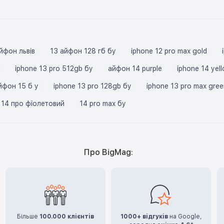
йфон львів
13 айфон 128 гб бу
iphone 12 pro max gold
iphone 13 pro 512gb бу
айфон 14 purple
iphone 14 yel
йфон 15 б у
iphone 13 pro 128gb бу
iphone 13 pro max gree
14 про фіолетовий
14 pro max бу
Про BigMag:
Більше
100.000 клієнтів
1000+ відгуків
на Google,