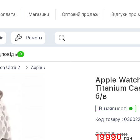
 оплата
Магазини
Оптовий продаж
Відгуки про 
in
Ремонт
дповідь
0
ch Ultra 2
Apple Watch Ultra 2 GPS + Cellular 49mm Titanium 
Apple Watch
Titanium Ca
б/в
В наявності
Код товару :
03602
23328 грн
19990
грн