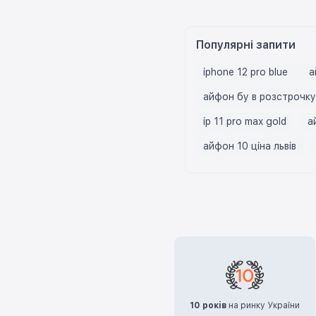
Популярні запити
iphone 12 pro blue
а
айфон бу в розстрочку
ip 11 pro max gold
а
айфон 10 ціна львів
10 років
на ринку України