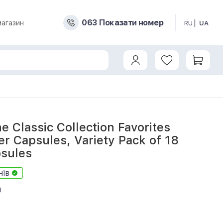
0
6
3
Показати номер
магазин
RU
UA
riety Pack of 18 Cocktail Capsules
e Classic Collection Favorites
er Capsules, Variety Pack of 18
psules
нів
0