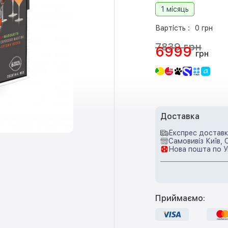
1 місяць
Вартість :
0 грн
7839 грн
6999
грн
Доставка
Експрес доставка
Самовивіз Київ, 
Нова пошта по У
Приймаємо: