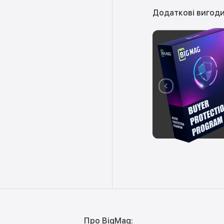
Додаткові вигоди
Про BigMag: