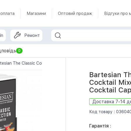
 оплата
Магазини
Оптовий продаж
Відгуки про 
in
Ремонт
дповідь
0
tesian The Classic Collection Favorites Cocktail Mixer Capsules, Va
Bartesian Th
Cocktail Mix
Cocktail Ca
Доставка 7-14 д
Код товару :
03604
Гарантія :