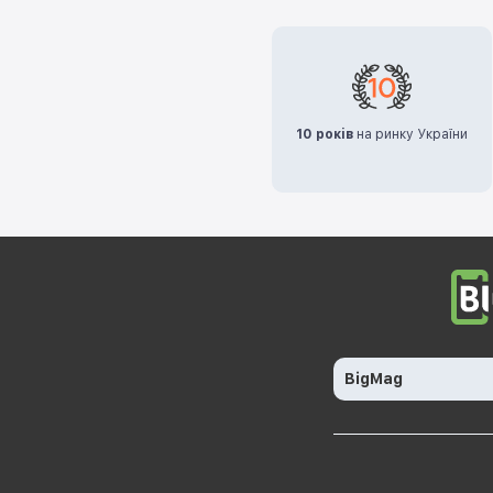
10 років
на ринку України
BigMag