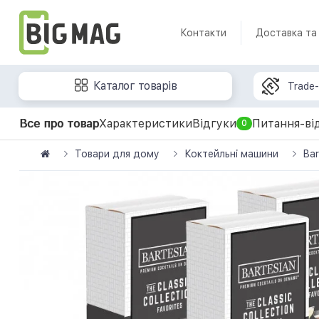
Контакти
Доставка та
Каталог товарів
Trade-
Все про товар
Характеристики
Відгуки
Питання-ві
0
Товари для дому
Коктейльні машини
Bar