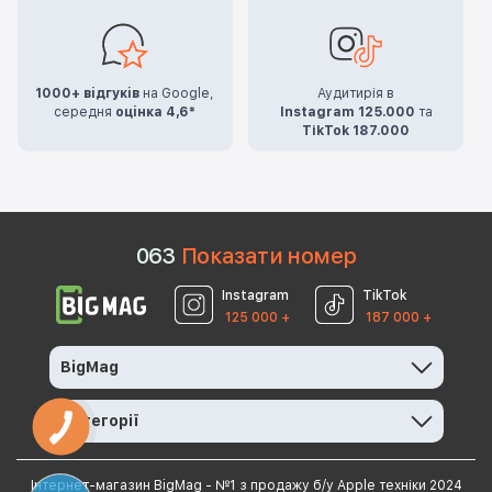
1000+ відгуків
на Google,
Аудитирія в
середня
оцінка 4,6*
Instagram 125.000
та
TikTok 187.000
0
6
3
Показати номер
Instagram
TikTok
125 000 +
187 000 +
BigMag
Категорії
КНОПКА
ЗВ'ЯЗКУ
Інтернет-магазин BigMag - №1 з продажу б/у Apple техніки 2024