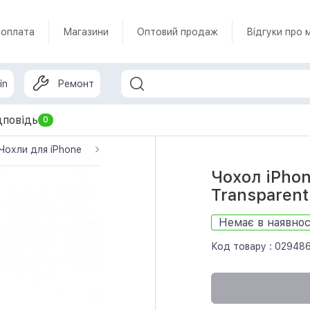
 оплата
Магазини
Оптовий продаж
Відгуки про 
in
Ремонт
дповідь
0
Чохли для iPhone
Чохол iPhone 11 Pro Max Silicone Clear 2.0
Чохол iPhon
Transparent
Немає в наявнос
Код товару :
02948