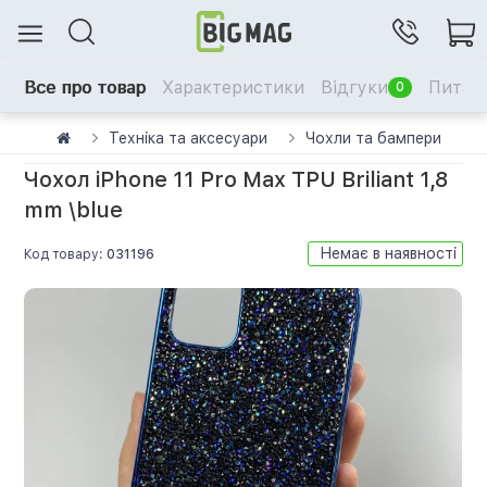
Все про товар
Характеристики
Відгуки
Питанн
0
Техніка та аксесуари
Чохли та бампери
Чохол iPhone 11 Pro Max TPU Briliant 1,8
mm \blue
Немає в наявності
Код товару:
031196