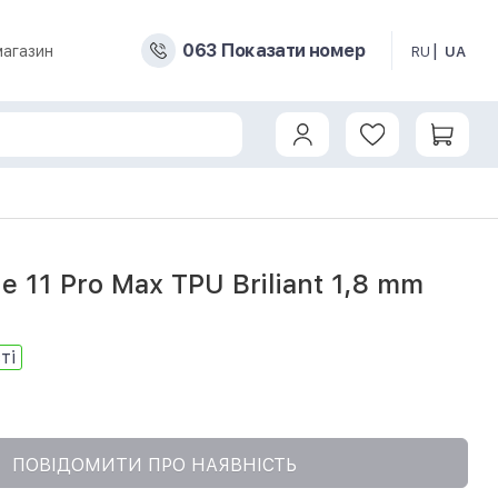
0
6
3
Показати номер
магазин
RU
UA
m \mint
e 11 Pro Max TPU Briliant 1,8 mm
ті
ПОВІДОМИТИ ПРО НАЯВНІСТЬ