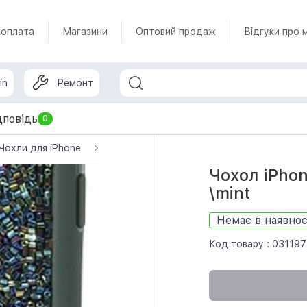
 оплата
Магазини
Оптовий продаж
Відгуки про 
in
Ремонт
дповідь
0
Чохли для iPhone
Чохол iPhone 11 Pro Max TPU Briliant 1,8 m
Чохол iPhon
\mint
Немає в наявнос
Код товару :
031197