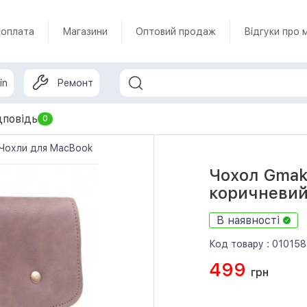
 оплата
Магазини
Оптовий продаж
Відгуки про 
in
Ремонт
дповідь
0
Чохли для MacBook
Чохол Gmakin для Air 13,3 / Pro 13,3 к
Чохол Gmaki
коричневий
В наявності
Код товару :
010158
499
грн