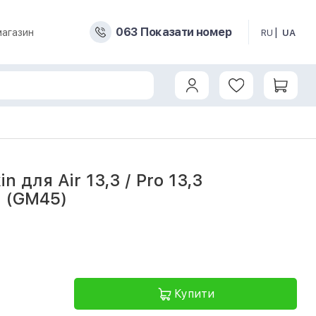
0
6
3
Показати номер
магазин
RU
UA
оричневий (GM45)
n для Air 13,3 / Pro 13,3
 (GM45)
Купити