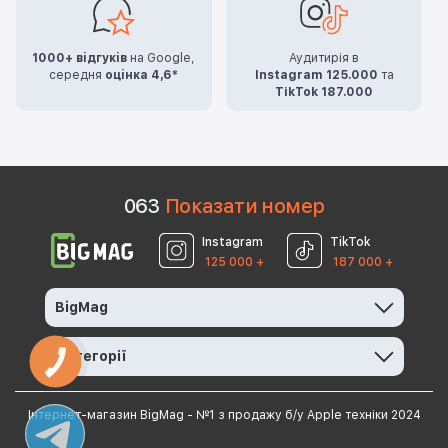
1000+ відгуків
на Google,
Аудитирія в
середня
оцінка 4,6*
Instagram 125.000
та
TikTok 187.000
0
6
3
Показати номер
Instagram
TikTok
125 000 +
187 000 +
BigMag
Категорії
КНОПКА
ЗВ'ЯЗКУ
Інтернет-магазин BigMag - №1 з продажу б/у Apple техніки 2024