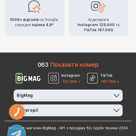
1000+ відгуків
на Google,
Аудитирія в
середня
оцінка 4,6*
Instagram 125.000
та
TikTok 187.000
0
6
3
Показати номер
Instagram
TikTok
125 000 +
187 000 +
BigMag
Категорії
КНОПКА
ЗВ'ЯЗКУ
Інтернет-магазин BigMag - №1 з продажу б/у Apple техніки 2024