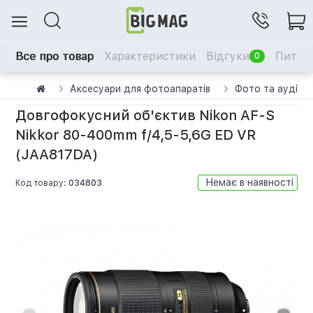
Все про товар
Характеристики
Відгуки
Питанн
0
Аксесуари для фотоапаратів
Фото та аудіо
Довгофокусний об'єктив Nikon AF-S
Nikkor 80-400mm f/4,5-5,6G ED VR
(JAA817DA)
Немає в наявності
Код товару:
034803