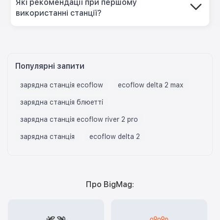
Які рекомендації при першому
використанні станції?
Популярні запити
зарядна станція ecoflow
ecoflow delta 2 max
зарядна станція блюетті
зарядна станцiя ecoflow river 2 pro
зарядна станція
ecoflow delta 2
Про BigMag: