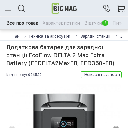
Все про товар
Характеристики
Відгуки
Питанн
2
Техніка та аксесуари
Зарядні станції
Дод
Додаткова батарея для зарядної
станції EcoFlow DELTA 2 Max Extra
Battery (EFDELTA2MaxEB, EFD350-EB)
Немає в наявності
Код товару:
034533