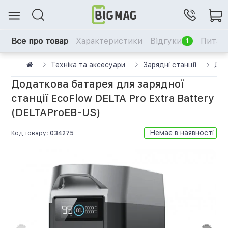
Все про товар
Характеристики
Відгуки
Питанн
1
Техніка та аксесуари
Зарядні станції
Дод
Додаткова батарея для зарядної
станції EcoFlow DELTA Pro Extra Battery
(DELTAProEB-US)
Немає в наявності
Код товару:
034275