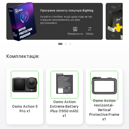
Комплектація:
Osmo Action
Osmo Action
Horizontal-
Osmo Action 5
Extreme Battery
Vertical
Pro x1
Plus (1950 mAh)
Protective Frame
x1
x1