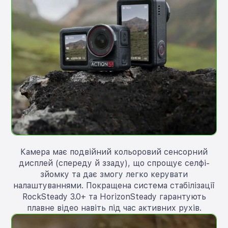
Камера має подвійний кольоровий сенсорний
дисплей (спереду й ззаду), що спрощує селфі-
зйомку та дає змогу легко керувати
налаштуваннями. Покращена система стабілізації
RockSteady 3.0+ та HorizonSteady гарантують
плавне відео навіть під час активних рухів.