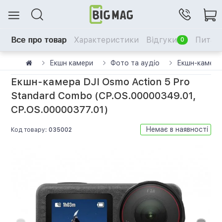
Все про товар
Характеристики
Відгуки
Питанн
0
Екшн камери
Фото та аудіо
Екшн-камера 
Екшн-камера DJI Osmo Action 5 Pro
Standard Combo (CP.OS.00000349.01,
CP.OS.00000377.01)
Немає в наявності
Код товару:
035002