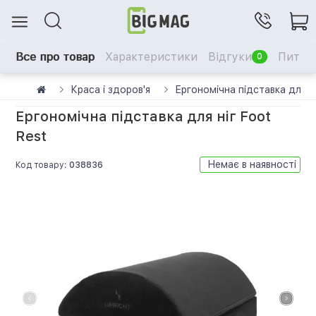
Все про товар
Характеристики
Відгуки
Питанн
0
Краса і здоров'я
Ергономічна підставка для ні
Ергономічна підставка для ніг Foot
Rest
Немає в наявності
Код товару:
038836