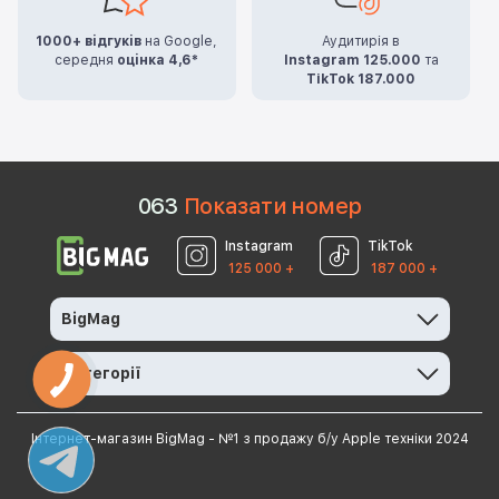
1000+ відгуків
на Google,
Аудитирія в
середня
оцінка 4,6*
Instagram 125.000
та
TikTok 187.000
0
6
3
Показати номер
Instagram
TikTok
125 000 +
187 000 +
BigMag
Категорії
Інтернет-магазин BigMag - №1 з продажу б/у Apple техніки 2024