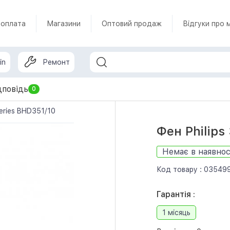
 оплата
Магазини
Оптовий продаж
Відгуки про 
in
Ремонт
дповідь
0
series BHD351/10
Фен Philips
Немає в наявнос
Код товару :
03549
Гарантія :
1 місяць