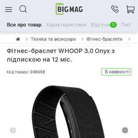
Все про товар
Характеристики
Відгуки
Питанн
0
Техніка та аксесуари
Фітнес-браслети
W
Фітнес-браслет WHOOP 3.0 Onyx з
підпискою на 12 міс.
В наявності
Код товару:
036559