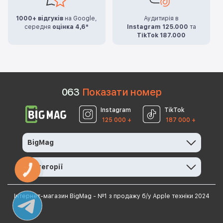
1000+ відгуків
на Google,
Аудитирія в
середня
оцінка 4,6*
Instagram 125.000
та
TikTok 187.000
0
6
3
Показати номер
Instagram
TikTok
125 000 +
187 000 +
BigMag
Категорії
КНОПКА
ЗВ'ЯЗКУ
Інтернет-магазин BigMag - №1 з продажу б/у Apple техніки 2024