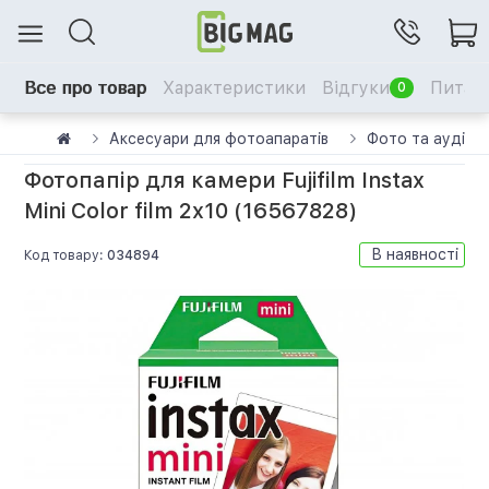
Все про товар
Характеристики
Відгуки
Питанн
0
Аксесуари для фотоапаратів
Фото та аудіо
Фотопапір для камери Fujifilm Instax
Mini Color film 2x10 (16567828)
В наявності
Код товару:
034894