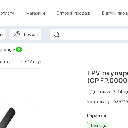
 оплата
Магазини
Оптовий продаж
Відгуки про 
in
Ремонт
дповідь
0
оптерів
FPV окуляри DJI Goggles Integra (CP.FP.00000113.01
FPV окуляри
(CP.FP.0000
Доставка 7-14 д
Код товару :
035210
Гарантія :
1 місяць