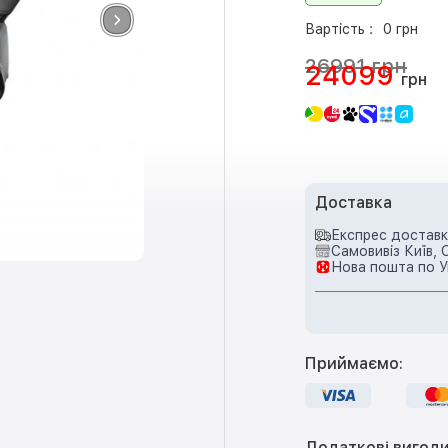
Вартість :
0 грн
26991 грн
24099
грн
Доставка
Експрес доставка
Самовивіз Київ, 
Нова пошта по У
Приймаємо:
Додаткові вигоди