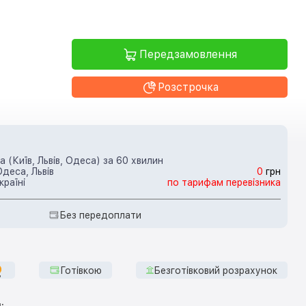
Передзамовлення
Розстрочка
 (Київ, Львів, Одеса) за 60 хвилин
Одеса, Львів
0
грн
країні
по тарифам перевізника
Без передоплати
Готівкою
Безготівковий розрахунок
: