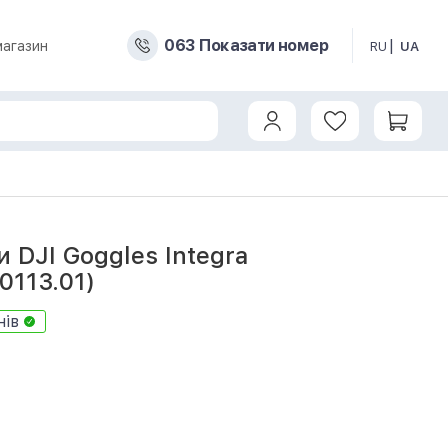
0
6
3
Показати номер
магазин
RU
UA
)
 DJI Goggles Integra
0113.01)
нів