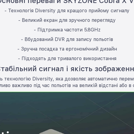
Основні переваги SKYZONE Cobra X V
- Технологія Diversity для кращого прийому сигналу
- Великий екран для зручного перегляду
- Підтримка частоти 5.8GHz
- Вбудований DVR для запису польотів
- Зручна посадка та ергономічний дизайн
- Підходять для тривалого використання
табільний сигнал і якість зображен
 технологію Diversity, яка дозволяє автоматично пере
ливо важливо під час польотів на великій відстані або в