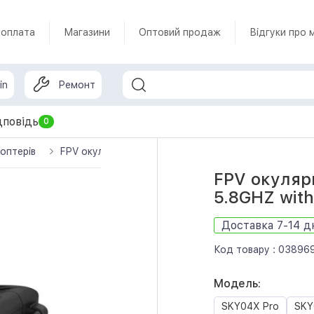
 оплата
Магазини
Оптовий продаж
Відгуки про 
in
Ремонт
дповідь
0
оптерів
FPV окуляри SKYZONE Окуляри FPV Cobra X V4 Dive
FPV окуляр
5.8GHZ wit
Доставка 7-14 д
Код товару :
03896
Модель:
SKY04X Pro
SKY