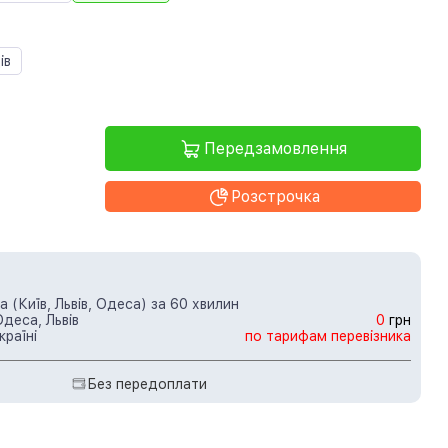
ів
Передзамовлення
Розстрочка
 (Київ, Львів, Одеса) за 60 хвилин
Одеса, Львів
0
грн
країні
по тарифам перевізника
Без передоплати