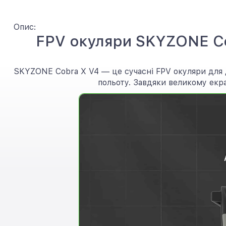
Опис:
FPV окуляри SKYZONE Cob
SKYZONE Cobra X V4 — це сучасні FPV окуляри для д
польоту. Завдяки великому екра