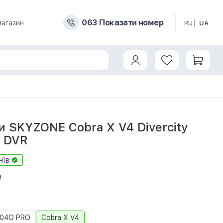
0
6
3
Показати номер
магазин
RU
UA
rcity 5.8GHZ with DVR (COBRAX)
и SKYZONE Cobra X V4 Divercity
h DVR
нів
9
04O PRO
Cobra X V4