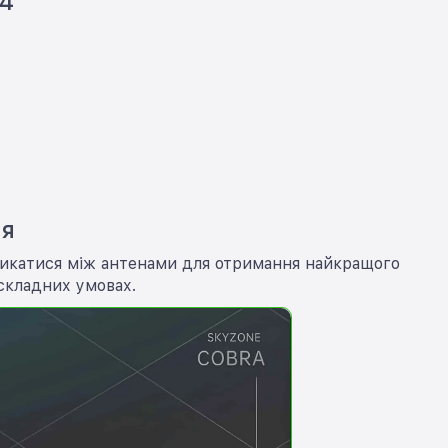
4
ня
микатися між антенами для отримання найкращого
 складних умовах.