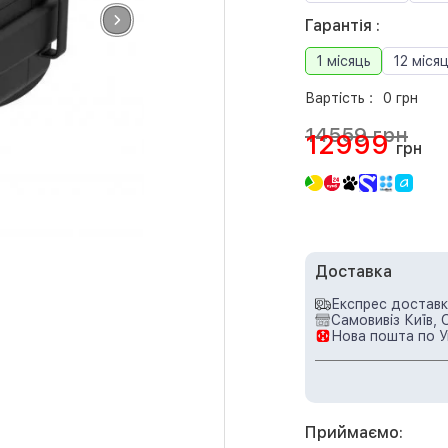
Гарантія :
1 місяць
12 місяц
Вартість :
0 грн
14559 грн
12999
грн
Доставка
Експрес доставка
Самовивіз Київ, 
Нова пошта по У
Приймаємо: