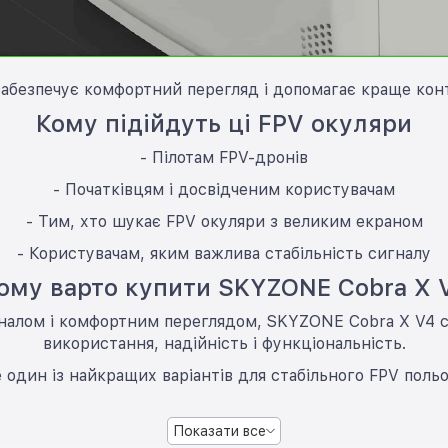
забезпечує комфортний перегляд і допомагає краще кон
Кому підійдуть ці FPV окуляри
- Пілотам FPV-дронів
- Початківцям і досвідченим користувачам
- Тим, хто шукає FPV окуляри з великим екраном
- Користувачам, яким важлива стабільність сигналу
ому варто купити SKYZONE Cobra X 
налом і комфортним переглядом, SKYZONE Cobra X V4 
використання, надійність і функціональність.
 один із найкращих варіантів для стабільного FPV польо
Показати все