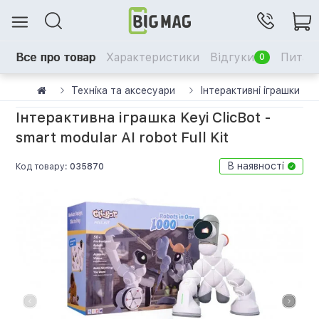
Все про товар
Характеристики
Відгуки
Питанн
0
Техніка та аксесуари
Інтерактивні іграшки
Інтерактивна іграшка Keyi ClicBot -
smart modular AI robot Full Kit
В наявності
Код товару:
035870