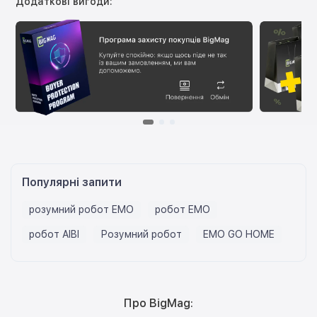
Додаткові вигоди:
Популярні запити
розумний робот EMO
робот EMO
робот AIBI
Розумний робот
EMO GO HOME
Про BigMag: