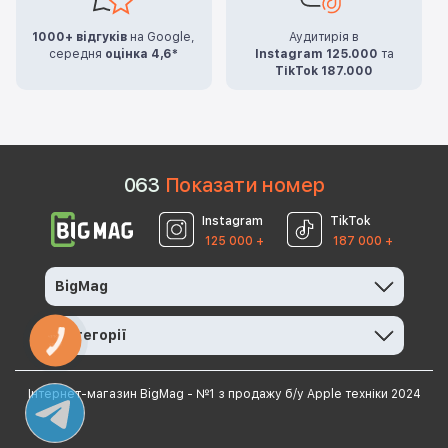
1000+ відгуків
на Google,
Аудитирія в
середня
оцінка 4,6*
Instagram 125.000
та
TikTok 187.000
0
6
3
Показати номер
Instagram
TikTok
125 000 +
187 000 +
BigMag
Категорії
КНОПКА
ЗВ'ЯЗКУ
Інтернет-магазин BigMag - №1 з продажу б/у Apple техніки 2024