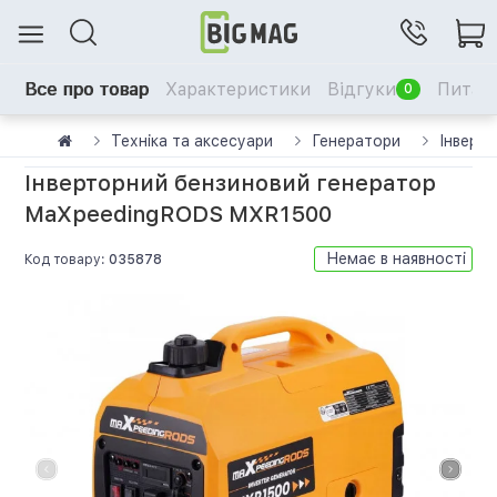
Все про товар
Характеристики
Відгуки
Питанн
0
Техніка та аксесуари
Генератори
Інверт
Інверторний бензиновий генератор
MaXpeedingRODS MXR1500
Немає в наявності
Код товару:
035878