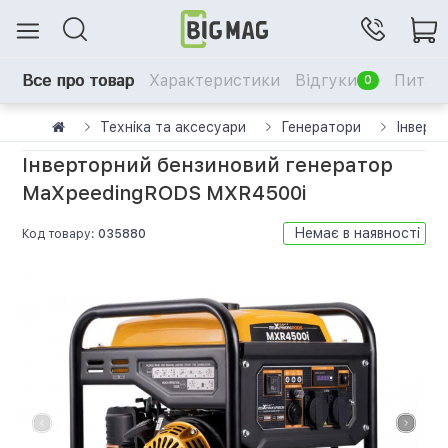
Все про товар
Характеристики
Відгуки
Питанн
0
Техніка та аксесуари
Генератори
Інверт
Інверторний бензиновий генератор
MaXpeedingRODS MXR4500i
Немає в наявності
Код товару:
035880