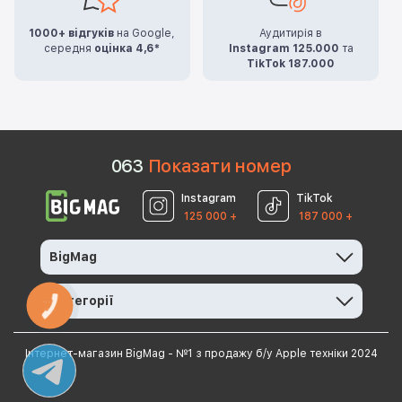
1000+ відгуків
на Google,
Аудитирія в
середня
оцінка 4,6*
Instagram 125.000
та
TikTok 187.000
0
6
3
Показати номер
Instagram
TikTok
125 000 +
187 000 +
BigMag
Категорії
КНОПКА
ЗВ'ЯЗКУ
Інтернет-магазин BigMag - №1 з продажу б/у Apple техніки 2024