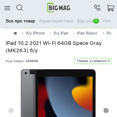
Все про товар
Характеристики
Відгуки
Питанн
6
б/у iPhone
б/у iPad
iPad (Basic)
iPad 
iPad 10.2 2021 Wi-Fi 64GB Space Gray
(MK2K3) б/у
Немає в наявності
Код товару:
028848