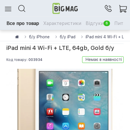
Все про товар
Характеристики
Відгуки
Питанн
6
б/у iPhone
б/у iPad
iPad mini 4 Wi-Fi + LTE
iPad mini 4 Wi-Fi + LTE, 64gb, Gold б/у
Немає в наявності
Код товару:
003934