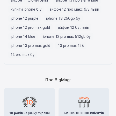
айфон 11 фіолетовий
айфон 13 про sierra blue
купити iphone б у
айфон 12 про макс б/у львів
iphone 12 purple
iphone 13 256gb бу
iphone 12 pro max gold
айфон 12 бу львів
iphone 14 blue
iphone 12 pro max 512gb бу
iphone 13 pro max gold
13 pro max 128
14 pro max бу
Про BigMag:
10 років
на ринку України
Більше
100.000 клієнтів