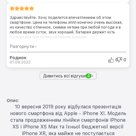
Здравствуйте. Хочу поделится впечатлением об этом
смартфоне. Цена на телефоны эппл конечно очень высокая,
но качество отличное, снимки четкие при любой погоде и в
любое время суток, звук хороший, батарея держит чуть
больше дня при активном использовании.
Разгорнути
Родион
0
0
01.09.2022
Дивитись всі відгуки
4
Опис:
10 вересня 2019 року відбулася презентація
нового смартфона від Apple - iPhone XI. Модель
стала продовженням лінійки смартфонів iPhone
XS і iPhone XS Max та їхньої бюджетної версії
iPhone XR, яка майже не поступається