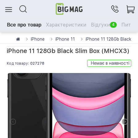
Все про товар
Характеристики
Відгуки
Питанн
4
iPhone
iPhone 11
iPhone 11 128Gb Black S
iPhone 11 128Gb Black Slim Box (MHCX3)
Немає в наявності
Код товару:
027278