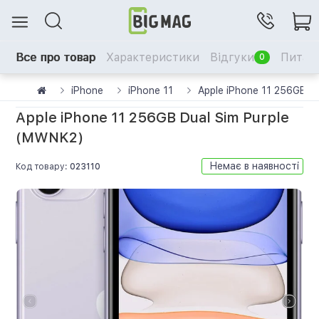
Все про товар
Характеристики
Відгуки
Питанн
0
iPhone
iPhone 11
Apple iPhone 11 256GB D
Apple iPhone 11 256GB Dual Sim Purple
(MWNK2)
Немає в наявності
Код товару:
023110