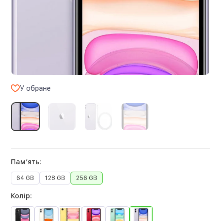
У обране
Памʼять:
64 GB
128 GB
256 GB
Колір: