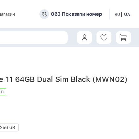
0
6
3
Показати номер
магазин
RU
UA
e 11 64GB Dual Sim Black (MWN02)
ті
256 GB