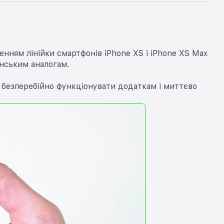
енням лінійки смартфонів iPhone XS і iPhone XS Max
анським аналогам.
 безперебійно функціонувати додаткам і миттєво