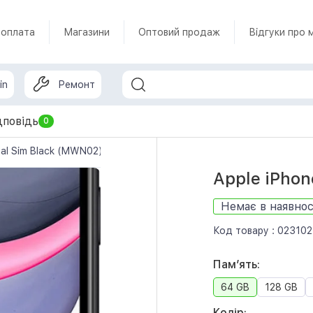
 оплата
Магазини
Оптовий продаж
Відгуки про 
in
Ремонт
дповідь
0
ual Sim Black (MWN02)
Apple iPhon
Немає в наявнос
Код товару :
023102
Памʼять:
64 GB
128 GB
Колір: