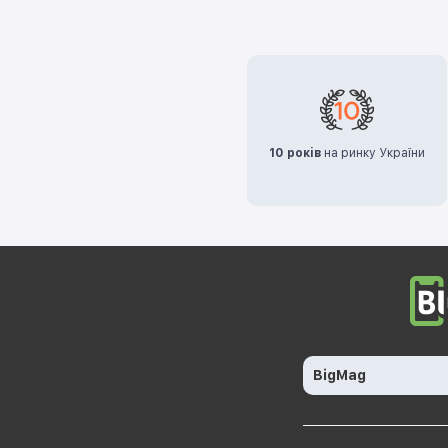
10 років
на ринку України
BigMag