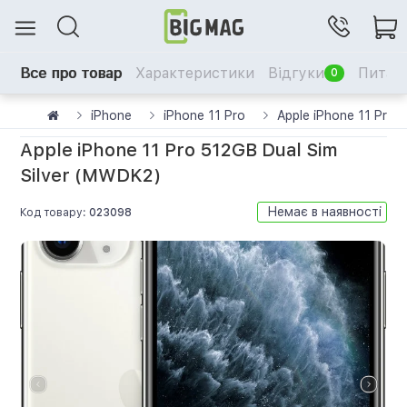
Все про товар
Характеристики
Відгуки
Питанн
0
iPhone
iPhone 11 Pro
Apple iPhone 11 Pro 
Apple iPhone 11 Pro 512GB Dual Sim
Silver (MWDK2)
Немає в наявності
Код товару:
023098