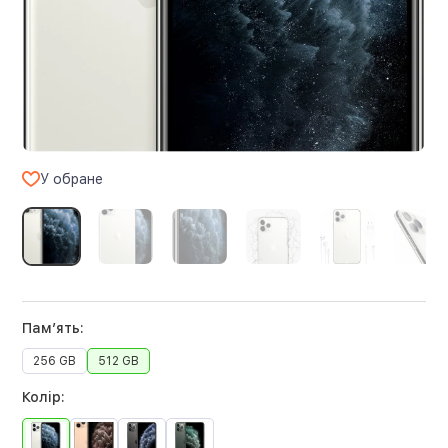
У обране
Памʼять:
256 GB
512 GB
Колір: