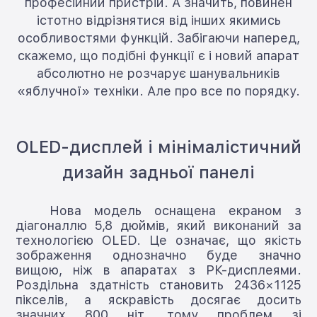
професійний пристрій. А значить, повинен
істотно відрізнятися від інших якимись
особливостями функцій. Забігаючи наперед,
скажемо, що подібні функції є і новий апарат
абсолютно не розчарує шанувальників
«яблучної» техніки. Але про все по порядку.
OLED-дисплей і мінімалістичний
дизайн задньої панелі
Нова модель оснащена екраном з
діагоналлю 5,8 дюймів, який виконаний за
технологією OLED. Це означає, що якість
зображення однозначно буде значно
вищою, ніж в апаратах з РК-дисплеями.
Роздільна здатність становить 2436×1125
пікселів, а яскравість досягає досить
значних 800 ніт, тому проблем зі