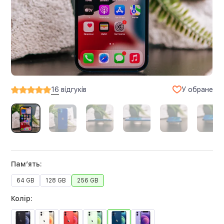
У обране
16
відгуків
Памʼять:
64 GB
128 GB
256 GB
Колір: