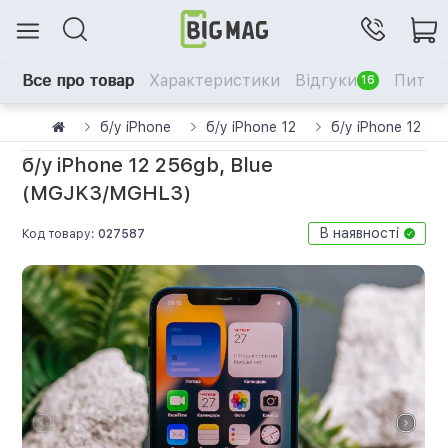
Все про товар
Характеристики
Відгуки
Питанн
16
б/у iPhone
б/у iPhone 12
б/у iPhone 12 2
б/у iPhone 12 256gb, Blue
(MGJK3/MGHL3)
В наявності
Код товару:
027587