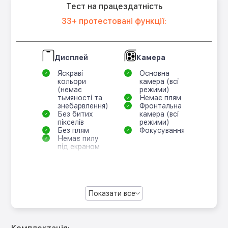
Тест на працездатність
33+ протестовані функції:
Дисплей
Камера
Яскраві
Основна
кольори
камера (всі
(немає
режими)
тьмяності та
Немає плям
знебарвлення)
Фронтальна
Без битих
камера (всі
пікселів
режими)
Без плям
Фокусування
Немає пилу
під екраном
Показати все