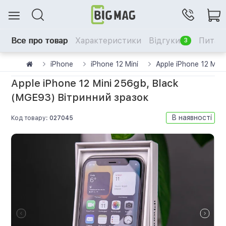
Все про товар
Характеристики
Відгуки
Питанн
3
iPhone
iPhone 12 Mini
Apple iPhone 12 Min
Apple iPhone 12 Mini 256gb, Black
(MGE93) Вітринний зразок
В наявності
Код товару:
027045