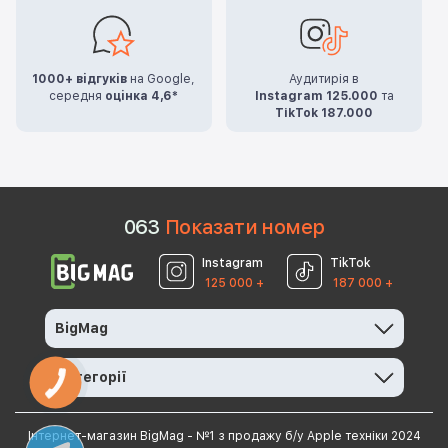
1000+ відгуків
на Google,
Аудитирія в
середня
оцінка 4,6*
Instagram 125.000
та
TikTok 187.000
0
6
3
Показати номер
Instagram
TikTok
125 000 +
187 000 +
BigMag
Категорії
КНОПКА
ЗВ'ЯЗКУ
Інтернет-магазин BigMag - №1 з продажу б/у Apple техніки 2024