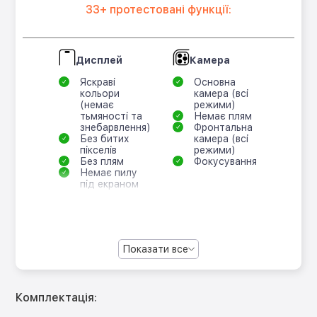
33+ протестовані функції:
Дисплей
Камера
Яскраві
Основна
кольори
камера (всі
(немає
режими)
тьмяності та
Немає плям
знебарвлення)
Фронтальна
Без битих
камера (всі
пікселів
режими)
Без плям
Фокусування
Немає пилу
під екраном
Показати все
Комплектація: