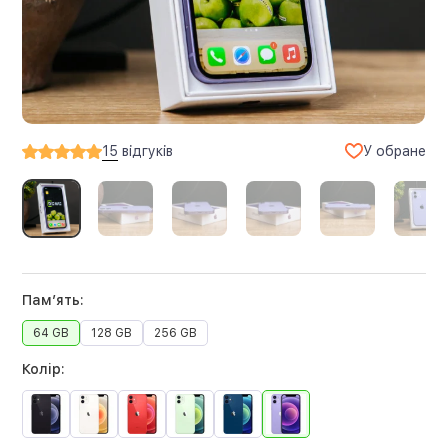
У обране
15
відгуків
Памʼять:
64 GB
128 GB
256 GB
Колір: