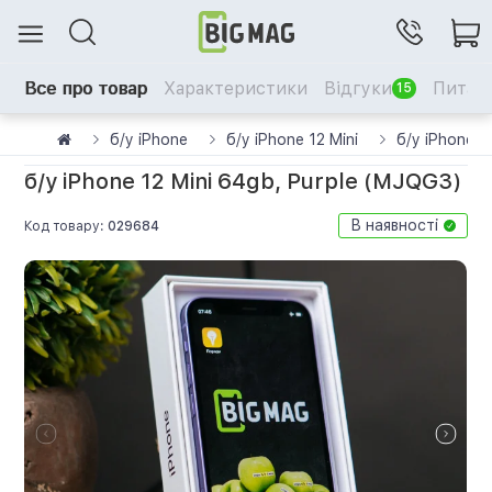
Все про товар
Характеристики
Відгуки
Питанн
15
б/у iPhone
б/у iPhone 12 Mini
б/у iPhone 1
б/у iPhone 12 Mini 64gb, Purple (MJQG3)
В наявності
Код товару:
029684