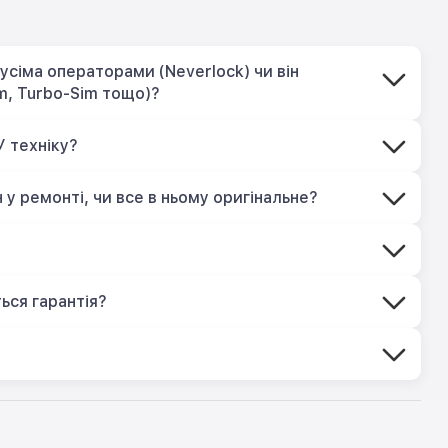
усіма операторами (Neverlock) чи він
m, Turbo-Sim тощо)?
У техніку?
 у ремонті, чи все в ньому оригінальне?
?
ься гарантія?