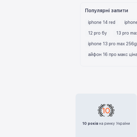
Популярні запити
iphone 14 red
iphone
12 pro бу
13 pro ma
iphone 13 pro max 256g
айфон 16 про макс цін
10 років
на ринку України