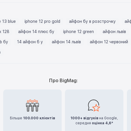
 13 blue
iphone 12 pro gold
айфон бу в розстрочку
айф
x 128
айфон 14 плюс бу
iphone 12 green
айфон львів
b бу
14 айфон б у
айфон 14 львів
айфон 12 червоний
а
Про BigMag:
Більше
100.000 клієнтів
1000+ відгуків
на Google,
середня
оцінка 4,6*