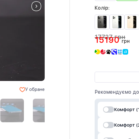
Колір:
17727 грн
15190
грн
У обране
Рекомендуємо до
Комфорт (1
Комфорт (2