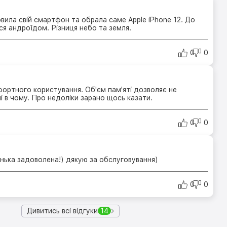
вила свій смартфон та обрала саме Apple iPhone 12. До
ся андроїдом. Різниця небо та земля.
0
0
фортного користування. Об'єм пам'яті дозволяє не
 в чому. Про недоліки зарано щось казати.
0
0
нька задоволена!) дякую за обслуговування)
0
0
Дивитись всі відгуки
14