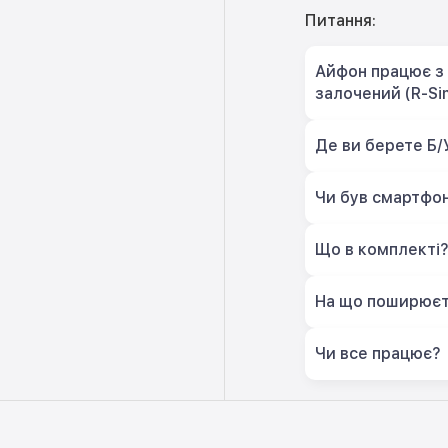
Питання:
Айфон працює з 
залочений (R-Si
Де ви берете Б/
Чи був смартфон
Що в комплекті
На що поширюєт
Чи все працює?