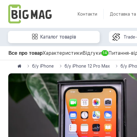
Контакти
Доставка та
Каталог товарів
Trade-
Все про товар
Характеристики
Відгуки
Питання-ві
14
б/у iPhone
б/у iPhone 12 Pro Max
б/у iPh