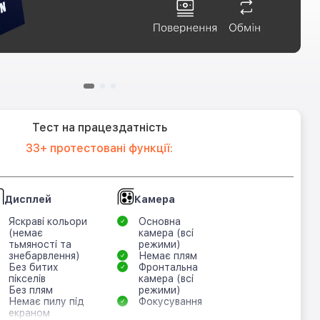
Тест на працездатність
33+ протестовані функції:
Дисплей
Камера
Яскраві кольори
Основна
(немає
камера (всі
тьмяності та
режими)
знебарвлення)
Немає плям
Без битих
Фронтальна
пікселів
камера (всі
Без плям
режими)
Немає пилу під
Фокусування
екраном