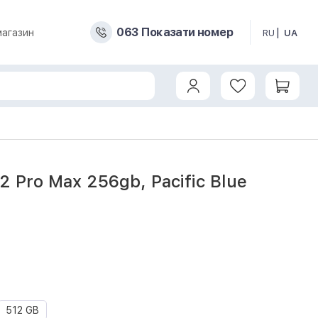
0
6
3
Показати номер
магазин
RU
UA
12 Pro Max 256gb, Pacific Blue
512 GB