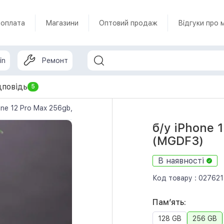
 оплата
Магазини
Оптовий продаж
Відгуки про 
in
Ремонт
дповідь
5
one 12 Pro Max 256gb, Pacific Blue (MGDF3)
б/у iPhone 
(MGDF3)
В наявності
Код товару :
027621
Памʼять:
128 GB
256 GB