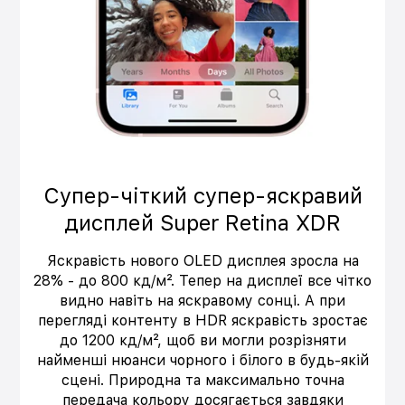
Супер-чіткий супер-яскравий
дисплей Super Retina XDR
Яскравість нового OLED дисплея зросла на
28% - до 800 кд/м². Тепер на дисплеї все чітко
видно навіть на яскравому сонці. А при
перегляді контенту в HDR яскравість зростає
до 1200 кд/м², щоб ви могли розрізняти
найменші нюанси чорного і білого в будь-якій
сцені. Природна та максимально точна
передача кольору досягається завдяки