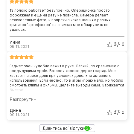
13 яблоко работает безупречно. Операционка просто
форсажная и ещё ни разу не повисла. Камера делает
великолепные фото, и вопреки высказываниям разных
критиков "артефактов" на снимках мне обнаружить не
удалось.
Инна
0
0
05.11.2021
Гаджет очень удобно лежит в руке. Лёгкий, по сравнению с
предыдущими Apple. Батарея хорошо держит заряд. Мне
хватает на весь день при условиях довольно активного
использования. Если честно, то в игры играю мало, но люблю
смотреть клипы и фильмы. Делайте выводы сами. Заряжается
быстро.
Разгорнути
Дина
0
0
09.11.2021
Дивитись всі відгуки
3