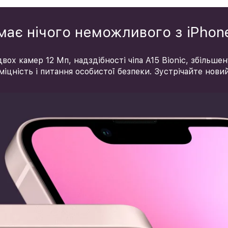
ає нічого неможливого з iPhon
вох камер 12 Мп, надздібності чіпа A15 Bionic, збільше
міцність і питання особистої безпеки. Зустрічайте новий