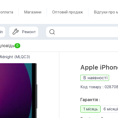
 оплата
Магазини
Оптовий продаж
Відгуки про 
in
Ремонт
дповідь
0
Midnight (MLQC3)
Apple iPhon
В наявності
Код товару :
02870
Гарантія :
1 місяць
6 місяці