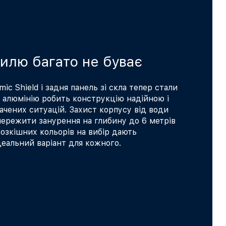
тилю багато не буває
ic Shield і задня панель зі скла тепер стали
з алюмінію робить конструкцію надійною і
ачених ситуацій. Захист корпусу від води
пережити занурення на глибину до 6 метрів
 розкішних кольорів на вибір дають
деальний варіант для кожного.